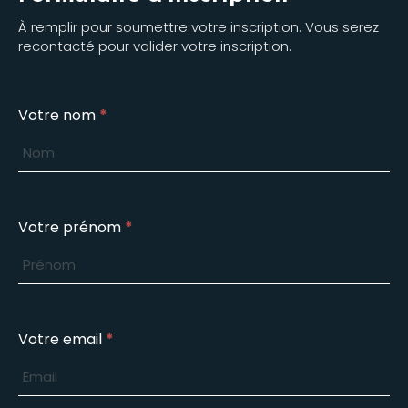
À remplir pour soumettre votre inscription. Vous serez
recontacté pour valider votre inscription.
Inscription
Votre nom
*
cours
de
théâtre
mercredi
Votre prénom
*
Votre email
*