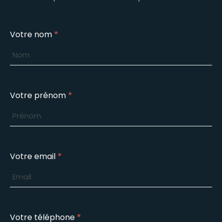
Inscription
Votre nom
*
cours
de
théâtre
mardi
Votre prénom
*
Votre email
*
Votre téléphone
*