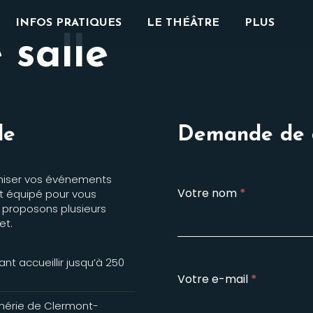
INFOS PRATIQUES
LE THÉÂTRE
PLUS
 salle
le
Demande de 
ganiser vos événements
Formulaire
Votre nom
*
nt équipé pour vous
de
 proposons plusieurs
contact
et.
t accueillir jusqu’à 250
Votre e-mail
*
phérie de Clermont-