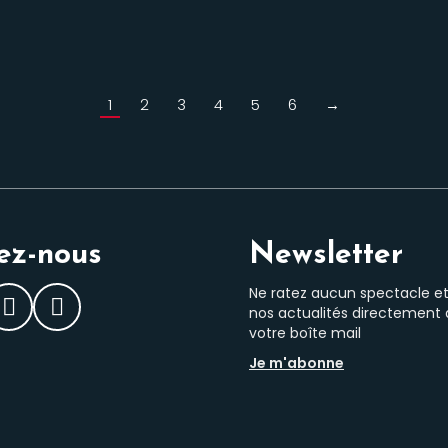
1
2
3
4
5
6
→
ez-nous
Newsletter
Ne ratez aucun spectacle e
nos actualités directement
ebook
Instagram
LinkedIn
votre boîte mail
Je m'abonne