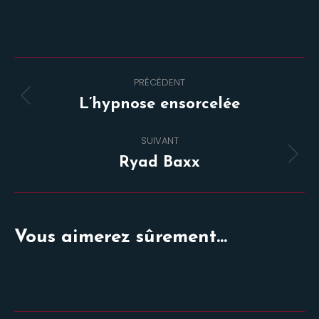
Navigation
PRÉCÉDENT
de
Onglet
L’hypnose ensorcelée
commentaire
précédent
SUIVANT
Projets
Ryad Baxx
similaires
Vous aimerez sûrement...