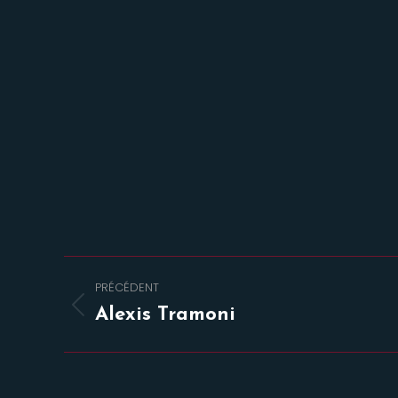
Navigation
PRÉCÉDENT
de
Onglet
Alexis Tramoni
précédent
commentaire