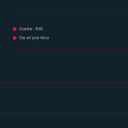
Durée : 1h10
De et par Kino
Projets
similaires