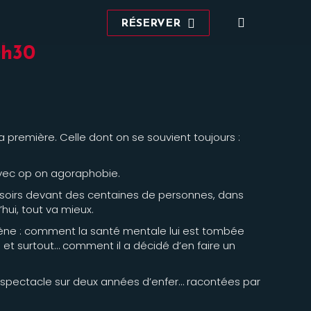
Recherche
RÉSERVER
:
0h30
 La première. Celle dont on se souvient toujours :
avec op on agoraphobie.
s soirs devant des centaines de personnes, dans
’hui, tout va mieux.
 scène : comment la santé mentale lui est tombée
u et surtout… comment il a décidé d’en faire un
 spectacle sur deux années d’enfer… racontées par