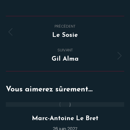
Navigation
PRÉCÉDENT
de
Onglet
Le Sosie
commentaire
précédent
SUIVANT
Projets
Gil Alma
similaires
Vous aimerez sûrement...
Marc-Antoine Le Bret
26 juin 2027