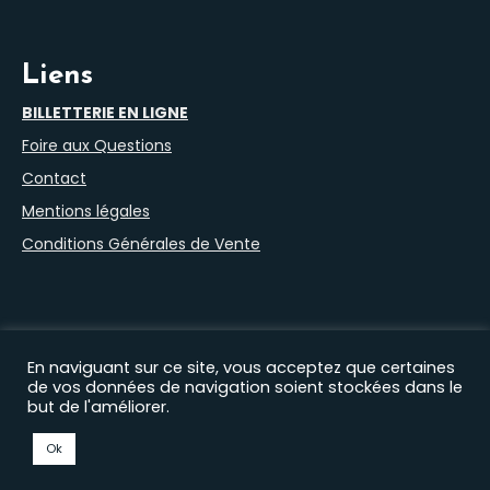
Liens
BILLETTERIE EN LIGNE
Foire aux Questions
Contact
Mentions légales
Conditions Générales de Vente
En naviguant sur ce site, vous acceptez que certaines
de vos données de navigation soient stockées dans le
but de l'améliorer.
Nos autres sites :
Filprod Productions
|
Théâtre du Marais
|
Comédie Saint Roch
|
EHAS
|
Florian Lex
|
Timothée
Ok
Curado
|
Gaëtan Petit
© 2026 Comédie des Volcans | Design :
AXEN