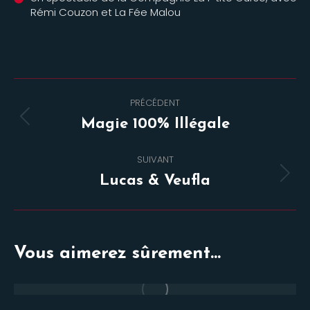
Rémi Couzon et La Fée Malou
Navigation
PRÉCÉDENT
de
Onglet
Magie 100% Illégale
commentaire
précédent
SUIVANT
Projets
Lucas & Veufla
similaires
Vous aimerez sûrement...