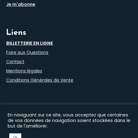
Je m'abonne
Liens
BILLETTERIE EN LIGNE
Foire aux Questions
Contact
Mentions légales
Conditions Générales de Vente
En naviguant sur ce site, vous acceptez que certaines
de vos données de navigation soient stockées dans le
but de l'améliorer.
Nos autres sites :
Filprod Productions
|
Théâtre du Marais
|
Comédie Saint Roch
|
EHAS
|
Florian Lex
|
Timothée
Ok