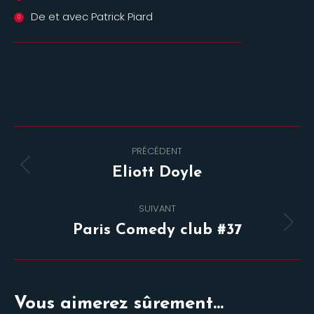
De et avec Patrick Piard
Navigation
PRÉCÉDENT
de
Onglet
Eliott Doyle
commentaire
précédent
SUIVANT
Projets
Paris Comedy club #37
similaires
Vous aimerez sûrement...