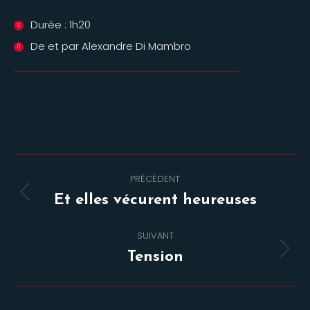
Durée : 1h20
De et par Alexandre Di Mambro
Navigation
PRÉCÉDENT
de
Onglet
Et elles vécurent heureuses
commentaire
précédent
SUIVANT
Projets
Tension
similaires