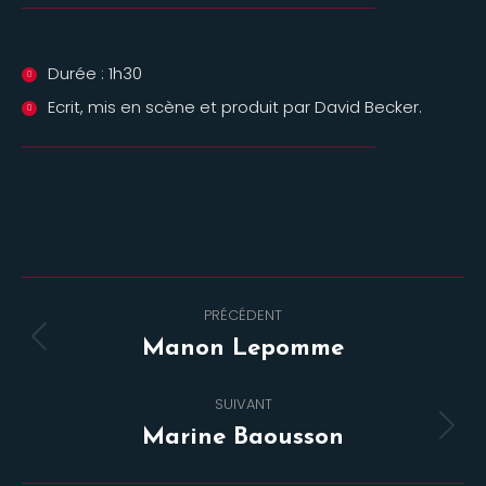
Durée : 1h30
Ecrit, mis en scène et produit par David Becker.
Navigation
PRÉCÉDENT
de
Onglet
Manon Lepomme
commentaire
précédent
SUIVANT
Projets
Marine Baousson
similaires