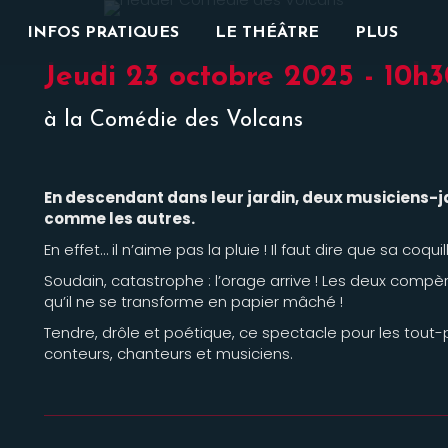
INFOS PRATIQUES
LE THÉÂTRE
PLUS
Jeudi 23 octobre 2025 - 10h3
à la Comédie des Volcans
En descendant dans leur jardin, deux musiciens-ja
comme les autres.
En effet… il n’aime pas la pluie ! Il faut dire que sa coqu
Soudain, catastrophe : l’orage arrive ! Les deux compèr
qu’il ne se transforme en papier mâché !
Tendre, drôle et poétique, ce spectacle pour les tout-pe
conteurs, chanteurs et musiciens.