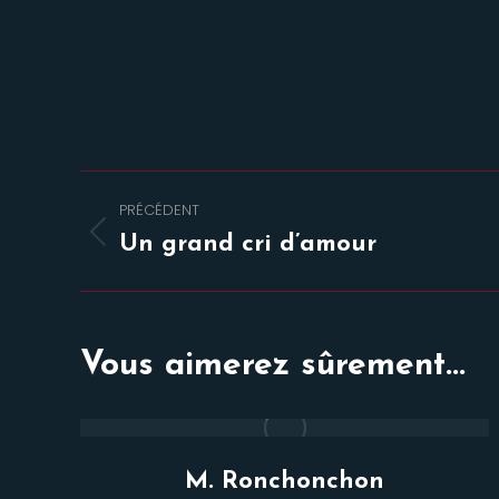
Navigation
PRÉCÉDENT
de
Onglet
Un grand cri d’amour
précédent
commentaire
Vous aimerez sûrement...
ns
M. Ronchonchon