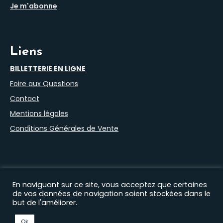
Je m'abonne
Liens
BILLETTERIE EN LIGNE
Foire aux Questions
Contact
Mentions légales
Conditions Générales de Vente
En naviguant sur ce site, vous acceptez que certaines
de vos données de navigation soient stockées dans le
but de l'améliorer.
Nos autres sites :
Filprod Productions
|
Théâtre du Marais
|
Comédie Saint Roch
|
EHAS
|
Florian Lex
|
Timothée
Ok