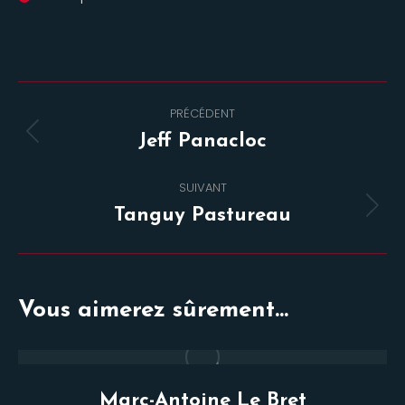
Navigation
PRÉCÉDENT
de
Onglet
Jeff Panacloc
commentaire
précédent
SUIVANT
Projets
Tanguy Pastureau
similaires
Vous aimerez sûrement...
Marc-Antoine Le Bret