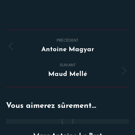
Navigation
PRÉCÉDENT
de
Onglet
Antoine Magyar
commentaire
précédent
SUIVANT
Projets
Maud Mellé
similaires
Vous aimerez sûrement...