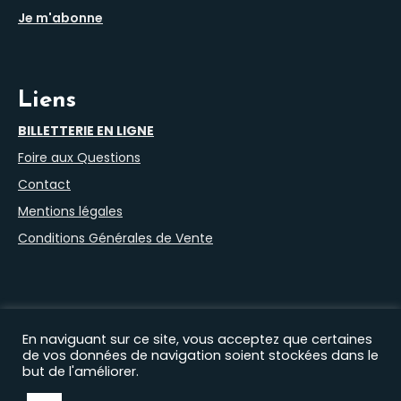
Je m'abonne
Liens
BILLETTERIE EN LIGNE
Foire aux Questions
Contact
Mentions légales
Conditions Générales de Vente
En naviguant sur ce site, vous acceptez que certaines
de vos données de navigation soient stockées dans le
but de l'améliorer.
Nos autres sites :
Filprod Productions
|
Théâtre du Marais
|
Comédie Saint Roch
|
EHAS
|
Florian Lex
|
Timothée