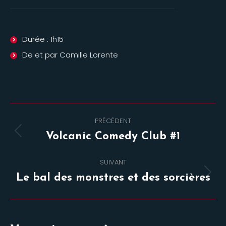
Durée : 1h15
De et par Camille Lorente
Navigation
PRÉCÉDENT
de
Onglet
Volcanic Comedy Club #1
commentaire
précédent
SUIVANT
Projets
Le bal des monstres et des sorcières
similaires