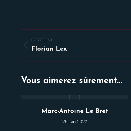
Navigation
PRÉCÉDENT
de
Onglet
Florian Lex
précédent
commentaire
Vous aimerez sûrement...
Marc-Antoine Le Bret
26 juin 2027