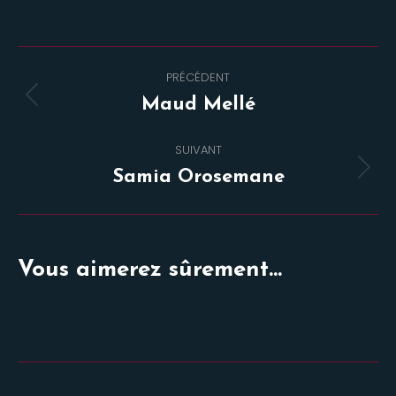
Navigation
PRÉCÉDENT
de
Onglet
Maud Mellé
commentaire
précédent
SUIVANT
Projets
Samia Orosemane
similaires
Vous aimerez sûrement...