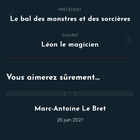
Navigation
PRÉCÉDENT
de
Onglet
Le bal des monstres et des sorcières
commentaire
précédent
SUIVANT
Projets
Léon le magicien
similaires
Vous aimerez sûrement...
Marc-Antoine Le Bret
26 juin 2027