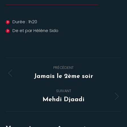
Durée : 1h20
De et par Hélène Sido
Navigation
PRÉCÉDENT
de
Onglet
Jamais le 2ème soir
commentaire
précédent
SUIVANT
Projets
Mehdi Djaadi
similaires