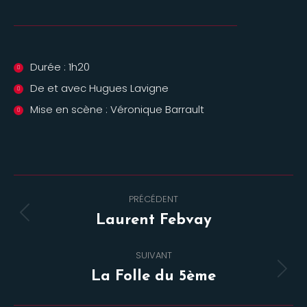
Durée : 1h20
De et avec Hugues Lavigne
Mise en scène : Véronique Barrault
Navigation
PRÉCÉDENT
de
Onglet
Laurent Febvay
commentaire
précédent
SUIVANT
Projets
La Folle du 5ème
similaires