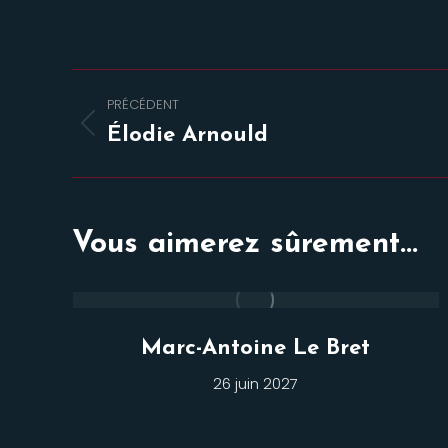
Navigation
PRÉCÉDENT
de
Onglet
Élodie Arnould
précédent
commentaire
Vous aimerez sûrement...
Marc-Antoine Le Bret
26 juin 2027