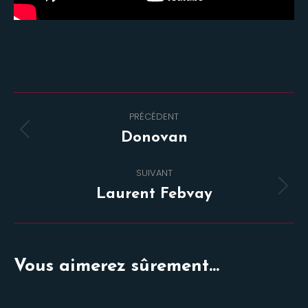
Navigation
PRÉCÉDENT
de
Onglet
Donovan
commentaire
précédent
SUIVANT
Projets
Laurent Febvay
similaires
Vous aimerez sûrement...