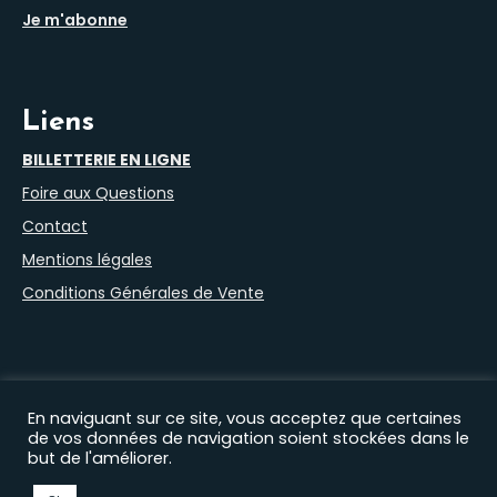
Je m'abonne
Liens
BILLETTERIE EN LIGNE
Foire aux Questions
Contact
Mentions légales
Conditions Générales de Vente
En naviguant sur ce site, vous acceptez que certaines
de vos données de navigation soient stockées dans le
but de l'améliorer.
Nos autres sites :
Filprod Productions
|
Théâtre du Marais
|
Comédie Saint Roch
|
EHAS
|
Florian Lex
|
Timothée