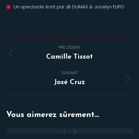
Un spectacle écrit par JB DUMAS & Jocelyn FLIPO
Navigation
PRÉCÉDENT
de
Onglet
Camille Tissot
commentaire
précédent
SUIVANT
Projets
José Cruz
similaires
Vous aimerez sûrement...