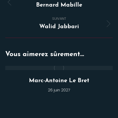
de
Onglet
Bernard Mabille
commentaire
précédent
SUIVANT
Projets
Walid Jabbari
similaires
Vous aimerez sûrement...
Marc-Antoine Le Bret
26 juin 2027