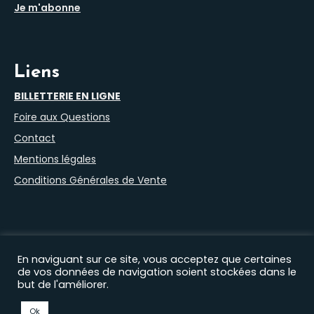
Je m'abonne
Liens
BILLETTERIE EN LIGNE
Foire aux Questions
Contact
Mentions légales
Conditions Générales de Vente
En naviguant sur ce site, vous acceptez que certaines
de vos données de navigation soient stockées dans le
but de l'améliorer.
Nos autres sites :
Filprod Productions
|
Théâtre du Marais
|
Comédie Saint Roch
|
EHAS
|
Florian Lex
|
Timothée
Ok