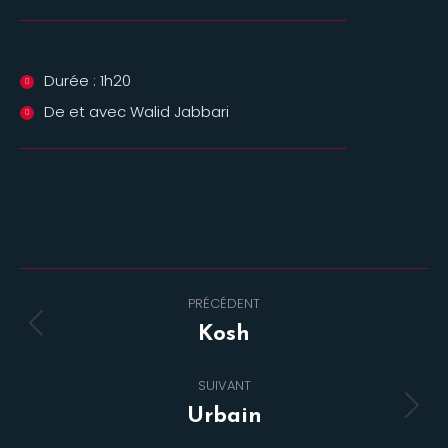
Durée : 1h20
De et avec Walid Jabbari
Navigation
PRÉCÉDENT
de
Onglet
Kosh
commentaire
précédent
SUIVANT
Projets
Urbain
similaires