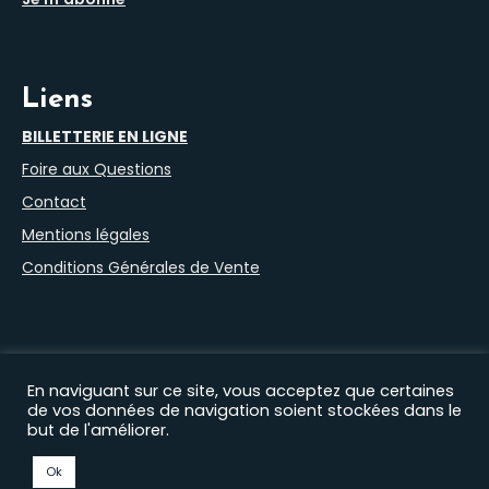
Liens
BILLETTERIE EN LIGNE
Foire aux Questions
Contact
Mentions légales
Conditions Générales de Vente
En naviguant sur ce site, vous acceptez que certaines
de vos données de navigation soient stockées dans le
but de l'améliorer.
Nos autres sites :
Filprod Productions
|
Théâtre du Marais
|
Comédie Saint Roch
|
EHAS
|
Florian Lex
|
Timothée
Ok
Curado
|
Gaëtan Petit