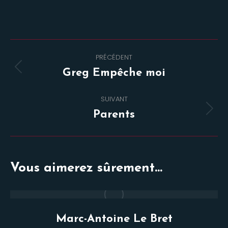
Navigation
PRÉCÉDENT
de
Onglet
Greg Empêche moi
commentaire
précédent
SUIVANT
Projets
Parents
similaires
Vous aimerez sûrement...
Marc-Antoine Le Bret