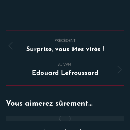
Navigation
PRÉCÉDENT
de
Onglet
Surprise, vous êtes virés !
commentaire
précédent
SUIVANT
Projets
Edouard Lefroussard
similaires
Vous aimerez sûrement...