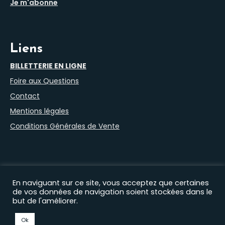
Je m'abonne
Liens
BILLETTERIE EN LIGNE
Foire aux Questions
Contact
Mentions légales
Conditions Générales de Vente
En naviguant sur ce site, vous acceptez que certaines
de vos données de navigation soient stockées dans le
but de l'améliorer.
Nos autres sites :
Filprod Productions
|
Théâtre du Marais
|
Comédie Saint Roch
|
EHAS
|
Florian Lex
|
Timothée
Ok
Curado
|
Gaëtan Petit