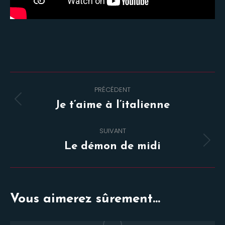
Navigation
PRÉCÉDENT
de
Onglet
Je t’aime à l’italienne
commentaire
précédent
SUIVANT
Projets
Le démon de midi
similaires
Vous aimerez sûrement...