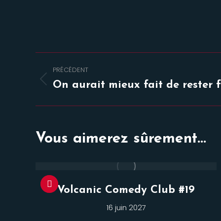
Navigation
PRÉCÉDENT
de
Onglet
On aurait mieux fait de rester f
précédent
commentaire
Vous aimerez sûrement...
Volcanic Comedy Club #19
16 juin 2027