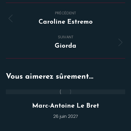
Navigation
PRÉCÉDENT
de
Onglet
Caroline Estremo
commentaire
précédent
SUIVANT
Projets
Giorda
similaires
Vous aimerez sûrement...
Marc-Antoine Le Bret
26 juin 2027