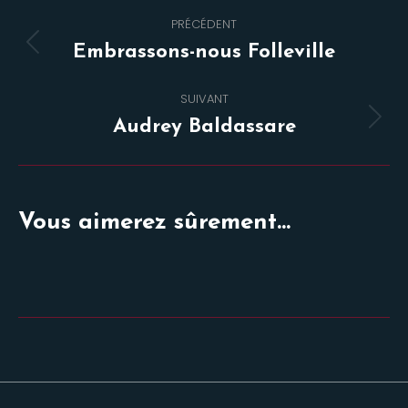
Navigation
PRÉCÉDENT
de
Onglet
Embrassons-nous Folleville
commentaire
précédent
SUIVANT
Projets
Audrey Baldassare
similaires
Vous aimerez sûrement...