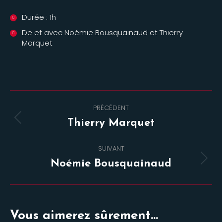
Durée : 1h
De et avec Noémie Bousquainaud et Thierry
Marquet
Navigation
PRÉCÉDENT
de
Onglet
Thierry Marquet
commentaire
précédent
SUIVANT
Projets
Noémie Bousquainaud
similaires
Vous aimerez sûrement...