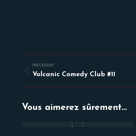
Navigation
PRÉCÉDENT
de
Onglet
Volcanic Comedy Club #11
précédent
commentaire
Vous aimerez sûrement...