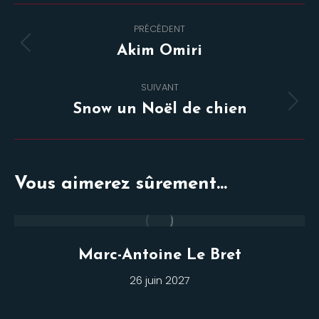
Navigation
PRÉCÉDENT
de
Onglet
Akim Omiri
commentaire
précédent
SUIVANT
Projets
Snow un Noël de chien
similaires
Vous aimerez sûrement...
Marc-Antoine Le Bret
26 juin 2027