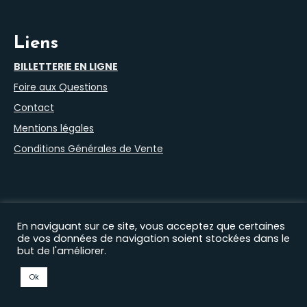
Liens
BILLETTERIE EN LIGNE
Foire aux Questions
Contact
Mentions légales
Conditions Générales de Vente
En naviguant sur ce site, vous acceptez que certaines
de vos données de navigation soient stockées dans le
but de l'améliorer.
Nos autres sites :
Filprod Productions
|
Théâtre du Marais
|
Comédie Saint Roch
|
EHAS
|
Florian Lex
|
Timothée
Ok
Curado
|
Gaëtan Petit
© 2026 Comédie des Volcans | Design :
AXEN