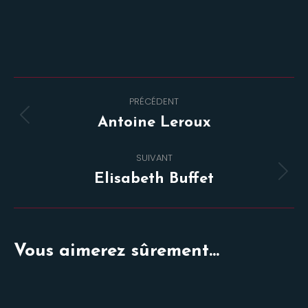
Navigation
PRÉCÉDENT
de
Onglet
Antoine Leroux
commentaire
précédent
SUIVANT
Projets
Elisabeth Buffet
similaires
Vous aimerez sûrement...