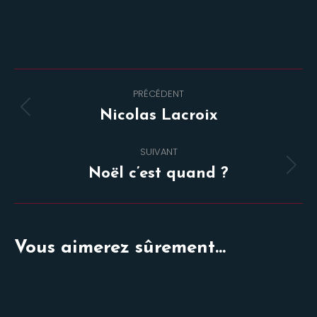
Navigation
PRÉCÉDENT
de
Onglet
Nicolas Lacroix
commentaire
précédent
SUIVANT
Projets
Noël c’est quand ?
similaires
Vous aimerez sûrement...