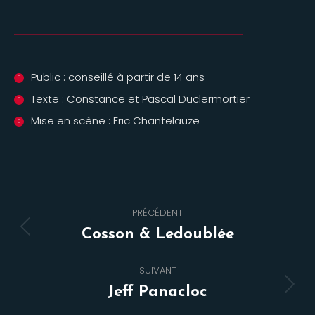
Public : conseillé à partir de 14 ans
Texte : Constance et Pascal Duclermortier
Mise en scène : Eric Chantelauze
Navigation
PRÉCÉDENT
de
Onglet
Cosson & Ledoublée
commentaire
précédent
SUIVANT
Projets
Jeff Panacloc
similaires