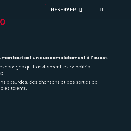
Recherche
RÉSERVER
:
30
 mon tout est un duo complètement à l’ouest.
 personnages qui transforment les banalités
se.
ons absurdes, des chansons et des sorties de
ples talents.