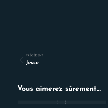
Navigation
PRÉCÉDENT
de
Onglet
Jessé
précédent
commentaire
Vous aimerez sûrement...