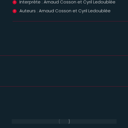
Interprète : Arnaud Cosson et Cyril Ledoublée
Auteurs : Arnaud Cosson et Cyril Ledoublée
Projets
similaires