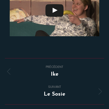
Navigation
PRÉCÉDENT
de
Onglet
Ike
commentaire
précédent
SUIVANT
Projets
Le Sosie
similaires