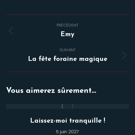
Navigation
PRÉCÉDENT
de
Onglet
Emy
commentaire
précédent
SUIVANT
Projets
La fête foraine magique
similaires
Vous aimerez sûrement...
Laissez-moi tranquille !
5 juin 2027