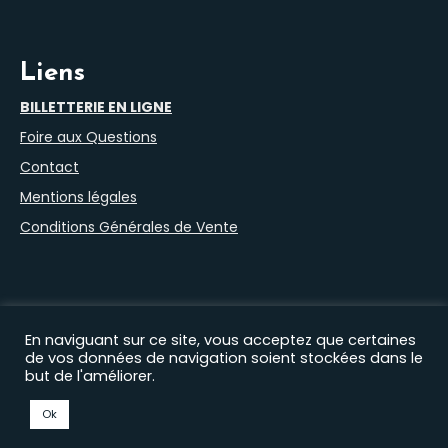
Liens
BILLETTERIE EN LIGNE
Foire aux Questions
Contact
Mentions légales
Conditions Générales de Vente
En naviguant sur ce site, vous acceptez que certaines
de vos données de navigation soient stockées dans le
but de l'améliorer.
Nos autres sites :
Filprod Productions
|
Théâtre du Marais
|
Comédie Saint Roch
|
EHAS
|
Florian Lex
|
Timothée
Ok
Curado
|
Gaëtan Petit
© 2026 Comédie des Volcans | Design :
AXEN