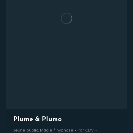
Plume & Plumo
Jeune public
,
Magie / hypnose
Par
CDV