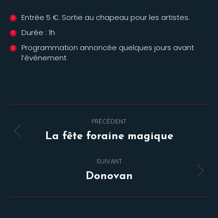
Entrée 5 €. Sortie au chapeau pour les artistes.
Durée : 1h
Programmation annoncée quelques jours avant
l’événement
Navigation
PRÉCÉDENT
de
Onglet
La fête foraine magique
commentaire
précédent
SUIVANT
Projets
Donovan
similaires