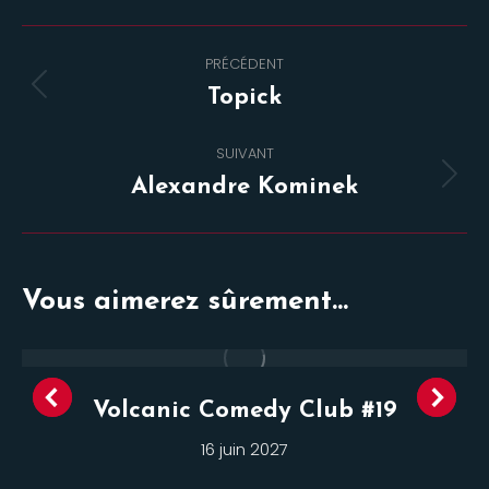
Navigation
PRÉCÉDENT
de
Onglet
Topick
commentaire
précédent
SUIVANT
Projets
Alexandre Kominek
similaires
Vous aimerez sûrement...
Volcanic Comedy Club #19
16 juin 2027