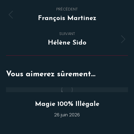
Navigation
PRÉCÉDENT
de
Onglet
François Martinez
commentaire
précédent
SUIVANT
Projets
Hélène Sido
similaires
Vous aimerez sûrement...
Magie 100% Illégale
26 juin 2026