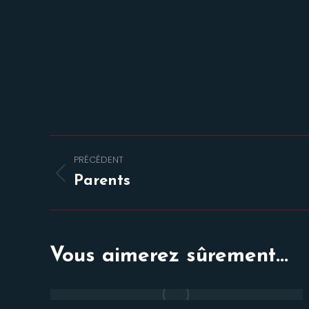
Navigation
PRÉCÉDENT
de
Onglet
Parents
précédent
commentaire
Vous aimerez sûrement...