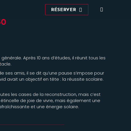
Recherche
RÉSERVER
:
30
nérale. Après 10 ans d’études, il réunit tous les
tacle.
de ses amis, il se dit qu’une pause s’impose pour
id avait un objectif en tête : la réussite scolaire.
utes les cases de la reconstruction, mais c’est
étincelle de joie de vivre, mais également une
fraîchissante et une énergie solaire.